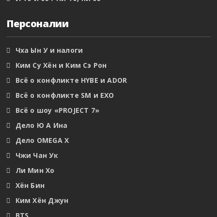
Персоналии
Чха Ын У и налоги
Ким Су Хён и Ким Сэ Рон
Всё о конфликте HYBE и ADOR
Всё о конфликте SM и EXO
Всё о шоу «PROJECT 7»
Дело Ю А Ина
Дело OMEGA X
Чжи Чан Ук
Ли Мин Хо
Хён Бин
Ким Хён Джун
BTS