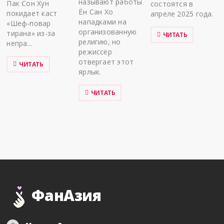
называют работы
Пак Сон Хун
состоятся в
Ён Сан Хо
покидает каст
апреле 2025 года.
нападками на
«Шеф-повар
организованную
тирана» из-за
ЧИТАТЬ
религию, но
непра...
режиссёр
отвергает этот
ЧИТАТЬ
ярлык.
ЧИТАТЬ
ФанАзия