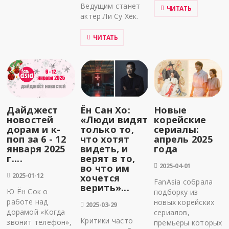
Ведущим станет
ЧИТАТЬ
актер Ли Су Хёк.
ЧИТАТЬ
Дайджест
Ён Сан Хо:
Новые
новостей
«Люди видят
корейские
дорам и к-
только то,
сериалы:
поп за 6 - 12
что хотят
апрель 2025
января 2025
видеть, и
года
г....
верят в то,
2025-04-01
во что им
2025-01-12
хочется
FanAsia собрала
верить»...
Ю Ён Сок о
подборку из
работе над
новых корейских
2025-03-29
дорамой «Когда
сериалов,
Критики часто
звонит телефон»,
премьеры которых