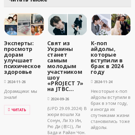
Эксперты:
Свят из
К-поп
просмотр
Украины
айдолы,
дорам
станет
которые
улучшает
самым
вступили в
психическое
молодым
брак в 2024
здоровье
участником
году
шоу
2024-11-26
2024-11-24
«PROJECT 7»
на JTBC...
Дорамщики: мы
Некоторые к-поп
знали!
айдолы вступили в
2024-09-26
брак в этом году,
(UPD 29.09.2024) В
и иногда их
ЧИТАТЬ
жюри вошли Ха
спутниками жизни
Сонун, Ли Хэ Ин,
становились тоже
Рю Ди (류디), Ли
айдолы.
Бада и Райан Чон.