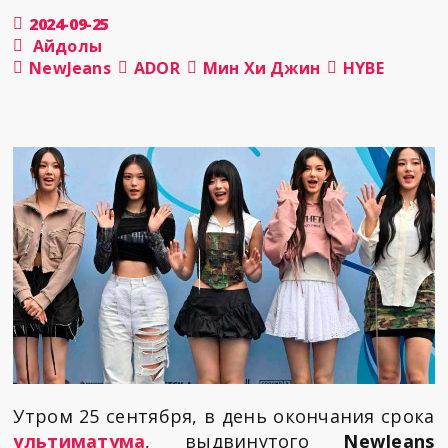
2024-09-25
Айдолы
NewJeans
ADOR
Мин Хи Джин
HYBE
Утром 25 сентября, в день окончания срока
ультиматума
, выдвинутого
NewJeans