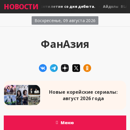
НОВОСТИ
BLACKPINK: десятилетие со дня дебюта.
BLACK
олы
Айдолы
Воскресенье, 09 августа 2026
ФанАзия
Новые корейские сериалы:
август 2026 года
Меню