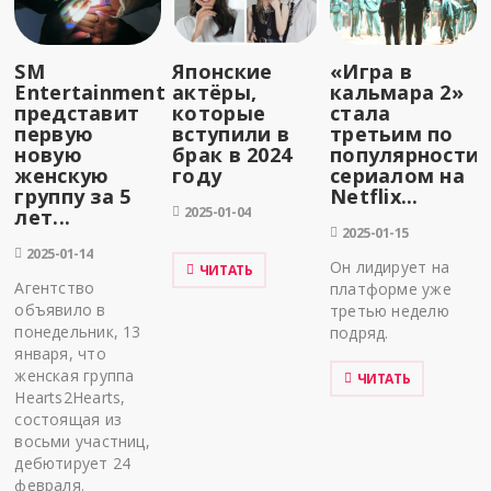
SM
Японские
«Игра в
Entertainment
актёры,
кальмара 2»
представит
которые
стала
первую
вступили в
третьим по
новую
брак в 2024
популярности
женскую
году
сериалом на
группу за 5
Netflix...
2025-01-04
лет...
2025-01-15
2025-01-14
Он лидирует на
ЧИТАТЬ
Агентство
платформе уже
объявило в
третью неделю
понедельник, 13
подряд.
января, что
женская группа
ЧИТАТЬ
Hearts2Hearts,
состоящая из
восьми участниц,
дебютирует 24
февраля.