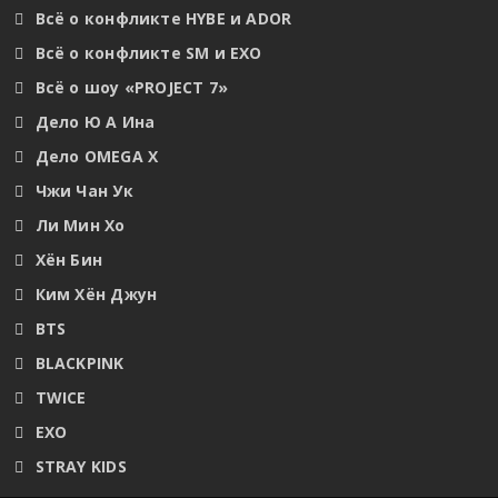
Всё о конфликте HYBE и ADOR
Всё о конфликте SM и EXO
Всё о шоу «PROJECT 7»
Дело Ю А Ина
Дело OMEGA X
Чжи Чан Ук
Ли Мин Хо
Хён Бин
Ким Хён Джун
BTS
BLACKPINK
TWICE
EXO
STRAY KIDS