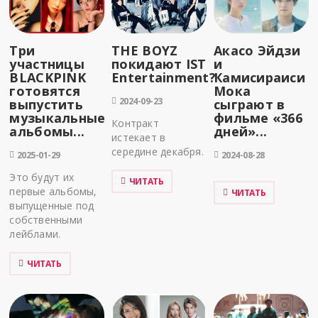
Три
THE BOYZ
Акасо Эйдзи
участницы
покидают IST
и
BLACKPINK
Entertainment?
Камисираиси
готовятся
Мока
2024-09-23
выпустить
сыграют в
музыкальные
фильме «366
Контракт
альбомы...
дней»...
истекает в
середине декабря.
2025-01-29
2024-08-28
Это будут их
ЧИТАТЬ
первые альбомы,
ЧИТАТЬ
выпущенные под
собственными
лейблами.
ЧИТАТЬ