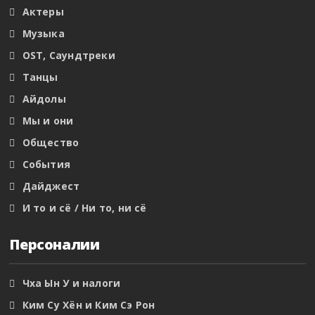
Актеры
Музыка
OST, Саундтреки
Танцы
Айдолы
Мы и они
Общество
События
Дайджест
И то и сё / Ни то, ни сё
Персоналии
Чха Ын У и налоги
Ким Су Хён и Ким Сэ Рон