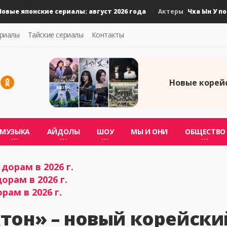
 японские сериалы: август 2026 года
Чха Ын У подал
Актеры
ериалы
Тайские сериалы
Контакты
Новые корейс
МУЗЫКА
АЙДОЛЫ
ШОУ
МЫ И ОНИ
ОБЩЕСТВО
дорам в 2026 г.
орам в 2026 г.
рам в 2026 г.
тон» – новый корейски