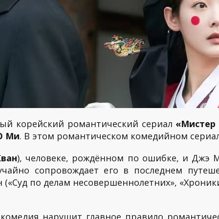
овый корейский романтический сериал
«Мистер
Ю Ми
. В этом романтическом комедийном сериале
Хван
), человеке, рождённом по ошибке, и Джэ М
учайно сопровождает его в последнем путеше
 («Суд по делам несовершеннолетних», «Хроники 
 комедия нарушит главное правило романтичес