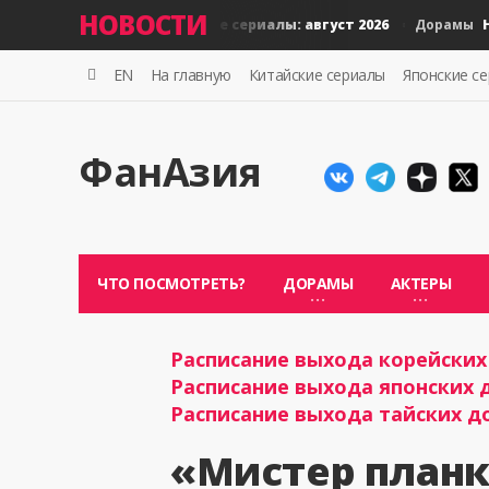
НОВОСТИ
Новые тайские сериалы: август 2026
Новые
Дорамы
Дорамы
EN
На главную
Китайские сериалы
Японские с
ФанАзия
ЧТО ПОСМОТРЕТЬ?
ДОРАМЫ
АКТЕРЫ
Расписание выхода корейских 
Расписание выхода японских д
Расписание выхода тайских до
«Мистер планк