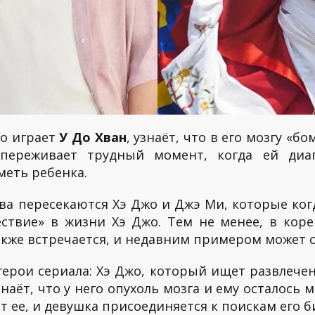
го играет
У До Хван
, узнаёт, что в его мозгу «бо
 переживает трудный момент, когда ей диа
иметь ребенка.
ва пересекаются Хэ Джо и Джэ Ми, которые ког
ствие» в жизни Хэ Джо. Тем не менее, в кор
кже встречается, и недавним примером может сл
герои сериала: Хэ Джо, который ищет развлечен
знаёт, что у него опухоль мозга и ему осталось 
т ее, и девушка присоединяется к поискам его б