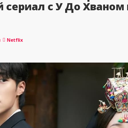
 сериал с У До Хваном
и
Netflix