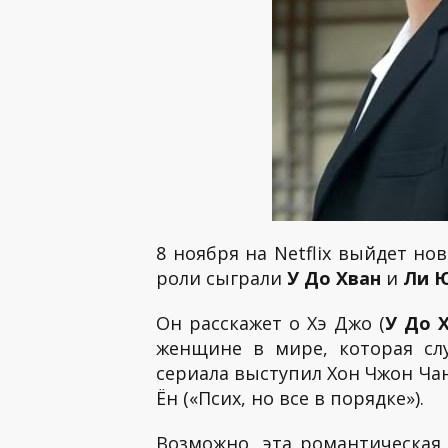
8 ноября на Netflix выйдет н
роли сыграли
У До Хван
и
Ли 
Он расскажет о Хэ Джо (
У До 
женщине в мире, которая сл
сериала выступил Хон Чжон Чан
Ён («Псих, но все в порядке»).
Возможно, эта романтическая