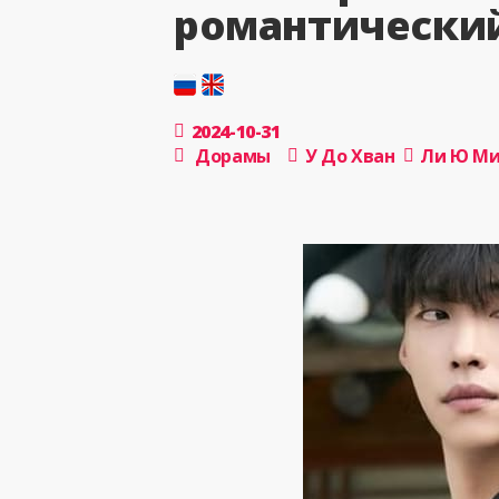
романтический
2024-10-31
Дорамы
У До Хван
Ли Ю М