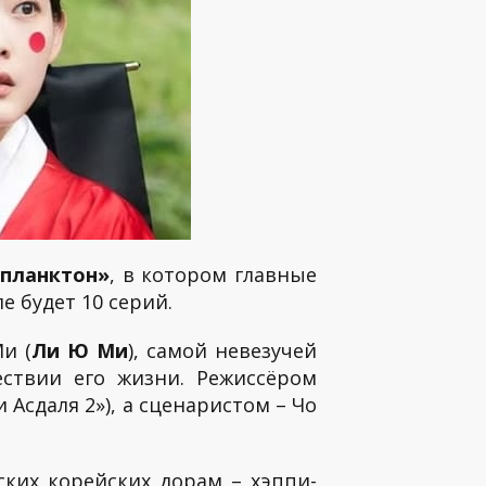
 планктон»
, в котором главные
 будет 10 серий.
и (
Ли Ю Ми
), самой невезучей
ствии его жизни. Режиссёром
Асдаля 2»), а сценаристом – Чо
ких корейских дорам – хэппи-