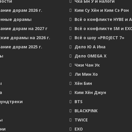
вости
Чха Ын У и налоги
ание дорам 2026 г.
Ким Су Хён и Ким Сэ Рон
енные дорамы
Всё о конфликте HYBE и 
ание дорам на 2027 г
Всё о конфликте SM и EX
кие дорамы на 2026 г.
Всё о шоу «PROJECT 7»
ание дорам 2025 г.
Дело Ю А Ина
мы
Дело OMEGA X
Чжи Чан Ук
Ли Мин Хо
ы
Хён Бин
а
Ким Хён Джун
аундтреки
BTS
BLACKPINK
ы
TWICE
они
EXO