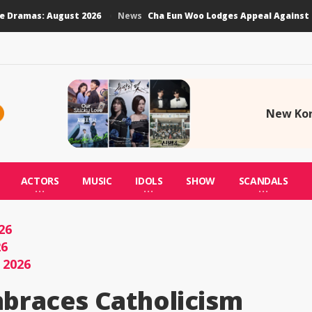
amas: August 2026
Cha Eun Woo Lodges Appeal Against Tax 
News
New Kor
ACTORS
MUSIC
IDOLS
SHOW
SCANDALS
26
26
 2026
braces Catholicism