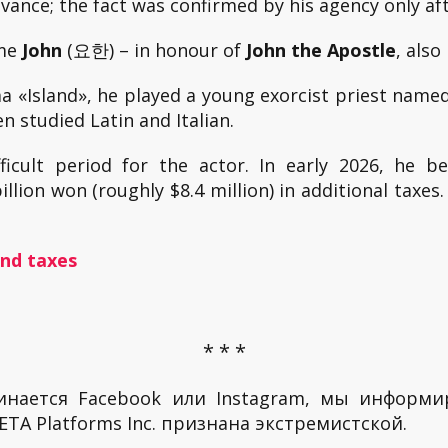
ance; the fact was confirmed by his agency only aft
ame
John
(요한) – in honour of
John the Apostle
, als
ma «Island», he played a young exorcist priest named
n studied Latin and Italian.
ficult period for the actor. In early 2026, he 
lion won (roughly $8.4 million) in additional taxes.
and taxes
* * *
инается Facebook или Instagram, мы информи
TA Platforms Inc. признана экстремистской.