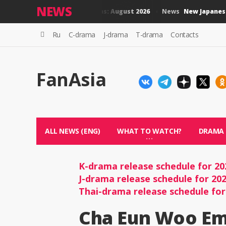
NEWS
New Thai Dramas: August 2026
New Japanese Dr
News
News
Ru
C-drama
J-drama
T-drama
Contacts
FanAsia
ALL NEWS (ENG)
WHAT TO WATCH?
DRAMA
K-drama release schedule for 20
J-drama release schedule for 20
Thai-drama release schedule for
Cha Eun Woo Em