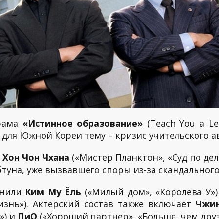
орама
«Истинное образование»
(Teach You a Le
 для Южной Кореи тему – кризис учительского а
а
Хон Чон Чхана
(«Мистер Планктон», «Суд по де
туна, уже вызвавшего споры из-за скандальног
лнили
Ким Му Ёль
(«Милый дом», «Королева У»
изнь»). Актерский состав также включает
Чжи
») и
ПиО
(«Хороший партнер», «Больше, чем друз