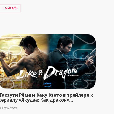
ЧИТАТЬ
Такэути Рёма и Каку Кэнто в трейлере к
сериалу «Якудза: Как дракон»...
2024-07-28