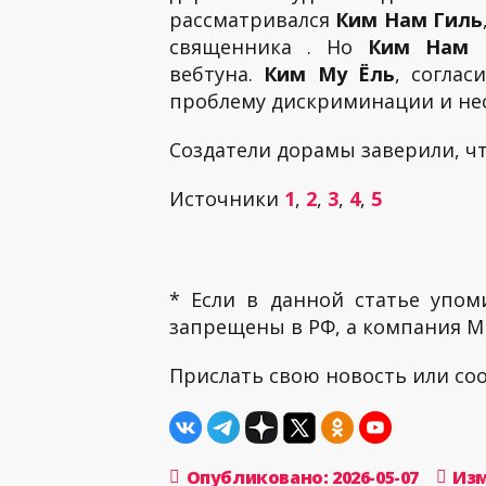
рассматривался
Ким Нам Гиль
священника . Но
Ким Нам
вебтуна.
Ким Му Ёль
, согла
проблему дискриминации и нес
Создатели дорамы заверили, ч
Источники
1
,
2
,
3
,
4
,
5
* Если в данной статье упом
запрещены в РФ, а компания ME
Прислать свою новость или с
Опубликовано: 2026-05-07
Изм