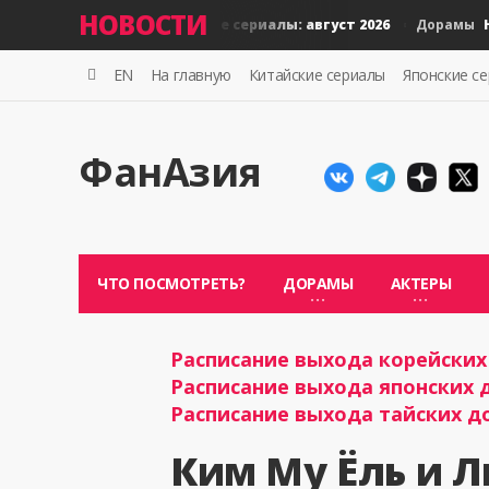
НОВОСТИ
Новые тайские сериалы: август 2026
Новы
Дорамы
Дорамы
EN
На главную
Китайские сериалы
Японские с
ФанАзия
ЧТО ПОСМОТРЕТЬ?
ДОРАМЫ
АКТЕРЫ
Расписание выхода корейских 
Расписание выхода японских д
Расписание выхода тайских до
Ким Му Ёль и 