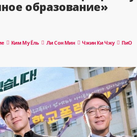
ное образование»
ие
Ким Му Ёль
Ли Сон Мин
Чжин Ки Чжу
ПиО