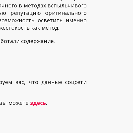
начного в методах вспыльчивого
ную репутацию оригинального
 возможность осветить именно
естокость как метод.
аботали содержание.
руем вас, что данные соцсети
 вы можете
здесь
.