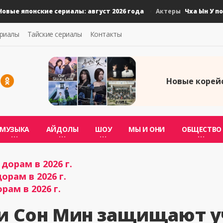
е японские сериалы: август 2026 года
Чха Ын У пода
Актеры
ериалы
Тайские сериалы
Контакты
Новые корейс
МУЗЫКА
АЙДОЛЫ
ШОУ
МЫ И ОНИ
ОБЩЕСТВО
дорам в 2026 г.
орам в 2026 г.
рам в 2026 г.
Ли Сон Мин защищают у