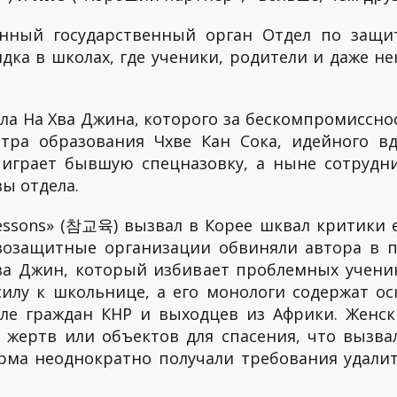
ный государственный орган Отдел по защит
дка в школах, где ученики, родители и даже не
ела На Хва Джина, которого за бескомпромиссн
тра образования Чхве Кан Сока, идейного вд
у
играет бывшую спецназовку, а ныне сотрудни
ы отдела.
ssons» (참교육) вызвал в Корее шквал критики е
возащитные организации обвиняли автора в п
ва Джин, который избивает проблемных учени
илу к школьнице, а его монологи содержат о
сле граждан КНР и выходцев из Африки. Женск
 жертв или объектов для спасения, что вызва
рма неоднократно получали требования удали