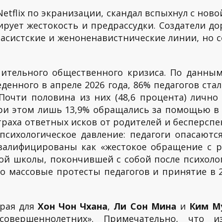
Netflix по экранизации, скандал вспыхнул с ново
рует жестокость и предрассудки. Создатели 
расистские и женоненавистнические линии, но 
чительного общественного кризиса. По данны
денного в апреле 2026 года, 86% педагогов ст
Почти половина из них (48,6 процента) личн
При этом лишь 13,9% обращались за помощью в
раха ответных исков от родителей и бесперспе
психологическое давление: педагоги опасаютс
валифицированы как «жестокое обращение с р
й школы, покончившей с собой после психоло
о массовые протесты педагогов и принятие в 2
орая для
Хон Чон Чхана
,
Ли Сон Мина
и
Ким М
овершеннолетних». Примечательно, что и