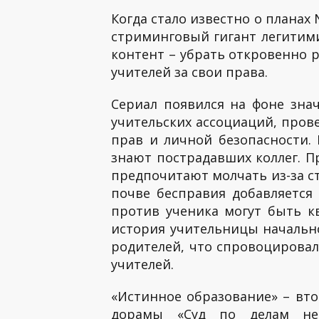
Когда стало известно о планах 
стриминговый гигант легитими
контент – убрать откровенно 
учителей за свои права.
Сериал появился на фоне зна
учительских ассоциаций, прове
прав и личной безопасности. 
знают пострадавших коллег. 
предпочитают молчать из-за ст
почве бесправия добавляется 
против ученика могут быть к
история учительницы начально
родителей, что спровоцировал
учителей.
«Истинное образование» – вт
дорамы «Суд по делам нес