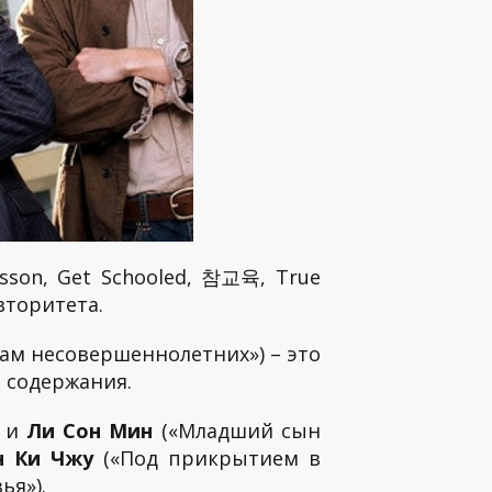
sson, Get Schooled, 참교육, True
вторитета.
лам несовершеннолетних») – это
о содержания.
) и
Ли Сон Мин
(«Младший сын
н Ки Чжу
(«Под прикрытием в
ья»).