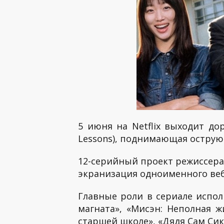
5 июня на Netflix выходит д
Lessons), поднимающая острую
12-серийный проект режиссер
экранизация одноименного веб
Главные роли в сериале испо
магната», «Мисэн: Неполная ж
старшей школе», «Дядя Сам Сик