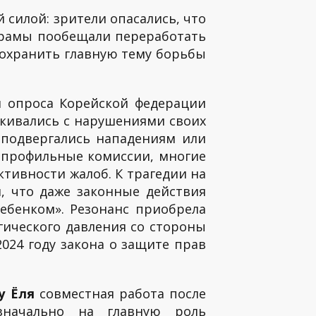
й силой: зрители опасались, что
дорамы пообещали переработать
сохранить главную тему борьбы
м опроса Корейской федерации
алкивались с нарушениями своих
о подвергались нападениям или
 профильные комиссии, многие
ктивности жалоб. К трагедии на
я, что даже законные действия
ебенком». Резонанс приобрела
гического давления со стороны
024 году закона о защите прав
у Ёля
совместная работа после
значально на главную роль