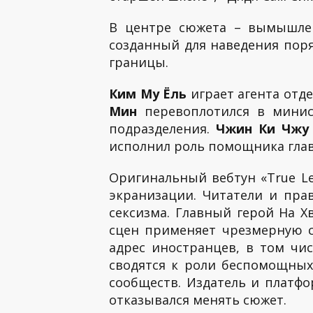
В центре сюжета – вымышлен
созданный для наведения поря
границы.
Ким Му Ёль
играет агента отд
Мин
перевоплотился в минис
подразделения.
Чжин Ки Чж
исполнил роль помощника глав
Оригинальный вебтун «True Le
экранизации. Читатели и пра
сексизма. Главный герой На Х
сцен применяет чрезмерную с
адрес иностранцев, в том чи
сводятся к роли беспомощных
сообществ. Издатель и платфо
отказывался менять сюжет.