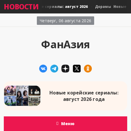
НОВОСТИ
Новые тайские сериалы: август 2026
Новые япон
мы
Дорамы
Четверг, 06 августа 2026
ФанАзия
Новые корейские сериалы:
август 2026 года
Меню