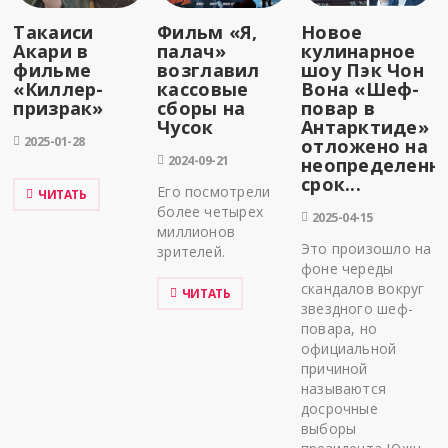
Такаиси
Фильм «Я,
Новое
Акари в
палач»
кулинарное
фильме
возглавил
шоу Пэк Чон
«Киллер-
кассовые
Вона «Шеф-
призрак»
сборы на
повар в
Чусок
Антарктиде»
2025-01-28
отложено на
2024-09-21
неопределенн
срок...
Его посмотрели
ЧИТАТЬ
более четырех
2025-04-15
миллионов
Это произошло на
зрителей.
фоне череды
скандалов вокруг
ЧИТАТЬ
звездного шеф-
повара, но
официальной
причиной
называются
досрочные
выборы