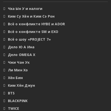
Чха Ын У и налоги
Ким Су Хён и Ким Сэ Рон
Всё о конфликте HYBE и ADOR
Всё о конфликте SM и EXO
Всё о шоу «PROJECT 7»
Дело Ю А Ина
Дело OMEGA X
Чжи Чан Ук
Ли Мин Хо
Хён Бин
Ким Хён Джун
BTS
BLACKPINK
TWICE