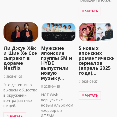
президента Южн...
ЧИТАТЬ
Ли Джун Хёк
Мужские
5 новых
и Шин Хе Сон
японские
японских
сыграют в
группы SM и
романтически
дораме
HYBE
сериалов
Netflix
выпустили
(апрель 2025
новую
года)...
2025-01-22
музыку...
2025-04-27
Это детектив о
2025-04-15
высшем обществе
NCT Wish
в окружении
ЧИТАТЬ
вернулись с
контрафактных
новым альбомом
вещей.
«poppop», а
&TEAM
ЧИТАТЬ