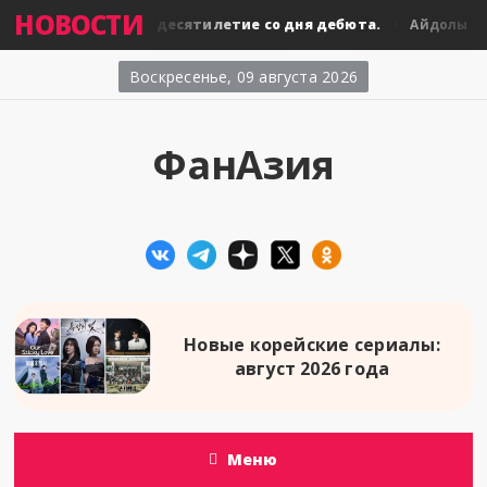
НОВОСТИ
BLACKPINK: десятилетие со дня дебюта.
BLA
йдолы
Айдолы
Воскресенье, 09 августа 2026
ФанАзия
Новые корейские сериалы:
август 2026 года
Меню