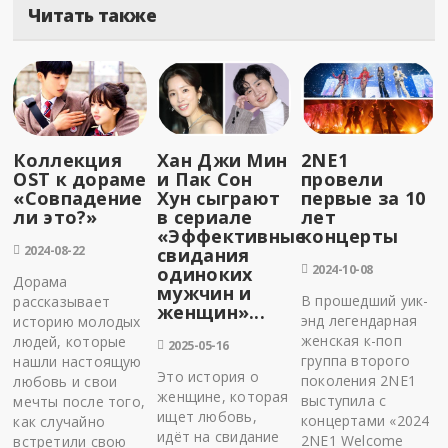
Читать также
Коллекция
Хан Джи Мин
2NE1
OST к дораме
и Пак Сон
провели
«Совпадение
Хун сыграют
первые за 10
ли это?»
в сериале
лет
«Эффективные
концерты
2024-08-22
свидания
2024-10-08
одиноких
Дорама
мужчин и
В прошедший уик-
рассказывает
женщин»...
энд легендарная
историю молодых
женская к-поп
людей, которые
2025-05-16
группа второго
нашли настоящую
Это история о
поколения 2NE1
любовь и свои
женщине, которая
выступила с
мечты после того,
ищет любовь,
концертами «2024
как случайно
идёт на свидание
2NE1 Welcome
встретили свою