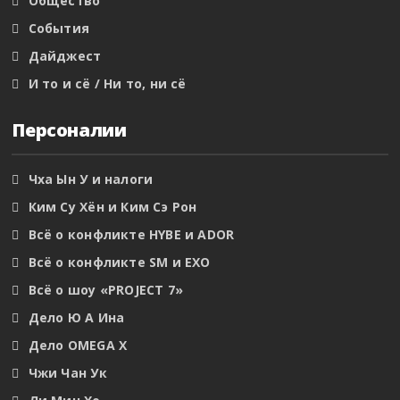
Общество
События
Дайджест
И то и сё / Ни то, ни сё
Персоналии
Чха Ын У и налоги
Ким Су Хён и Ким Сэ Рон
Всё о конфликте HYBE и ADOR
Всё о конфликте SM и EXO
Всё о шоу «PROJECT 7»
Дело Ю А Ина
Дело OMEGA X
Чжи Чан Ук