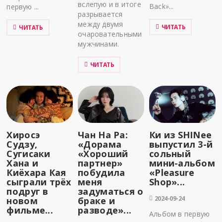
вслепую и в итоге
Back»...
первую ...
разрывается
между двумя
ЧИТАТЬ
ЧИТАТЬ
очаровательными
мужчинами.
ЧИТАТЬ
Хиросэ
Чан На Ра:
Ки из SHINee
Судзу,
«Дорама
выпустил 3-й
Сугисаки
«Хороший
сольный
Хана и
партнер»
мини-альбом
Киёхара Кая
побудила
«Pleasure
сыграли трёх
меня
Shop»...
подруг в
задуматься о
2024-09-24
новом
браке и
фильме...
разводе»...
Альбом в первую