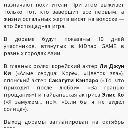
назначают похитители. При этом выживет
только тот, кто завершит всё первым, а
жизни остальных жертв висят на волоске —
это беспощадная игра.
В дораме будут показаны 10 дней
участников, втянутых в kiDnap GAME в
разных городах Азии.
В главных ролях: корейский актер
Ли Джун
Ки
(«Алые сердца: Корё», «Цветок зла»),
японский актер
Сакагути Кэнтаро
(«То, что
приходит после любви», «За гранью
прощания») и тайваньская актриса
Элис Ко
(«Я замужем... но!», «Если бы я не видел
солнца»).
Выход дорамы запланирован на октябрь