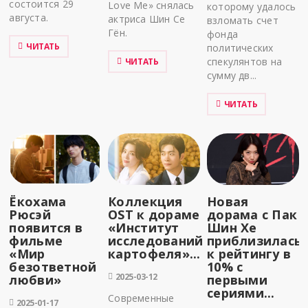
состоится 29
Love Me» снялась
которому удалось
августа.
актриса Шин Се
взломать счет
Гён.
фонда
ЧИТАТЬ
политических
спекулянтов на
ЧИТАТЬ
сумму дв...
ЧИТАТЬ
Ёкохама
Коллекция
Новая
Рюсэй
OST к дораме
дорама с Пак
появится в
«Институт
Шин Хе
фильме
исследований
приблизилась
«Мир
картофеля»...
к рейтингу в
безответной
10% с
2025-03-12
любви»
первыми
сериями...
Современные
2025-01-17