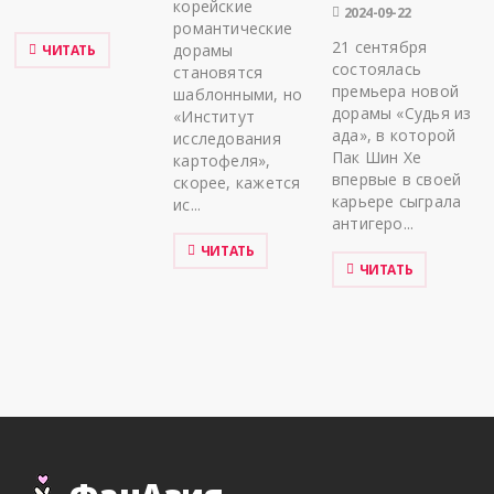
корейские
2024-09-22
романтические
21 сентября
дорамы
ЧИТАТЬ
состоялась
становятся
премьера новой
шаблонными, но
дорамы «Судья из
«Институт
ада», в которой
исследования
Пак Шин Хе
картофеля»,
впервые в своей
скорее, кажется
карьере сыграла
ис...
антигеро...
ЧИТАТЬ
ЧИТАТЬ