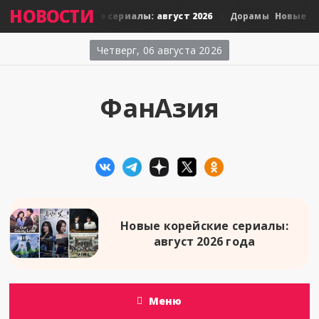
НОВОСТИ
Новые тайские сериалы: август 2026
Новые япо
амы
Дорамы
Четверг, 06 августа 2026
ФанАзия
Новые корейские сериалы:
август 2026 года
Меню