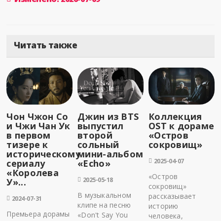
Читать также
Чон Чжон Со
Джин из BTS
Коллекция
и Чжи Чан Ук
выпустил
OST к дораме
в первом
второй
«Остров
тизере к
сольный
сокровищ»
историческому
мини-альбом
2025-04-07
сериалу
«Echo»
«Королева
«Остров
2025-05-18
У»...
сокровищ»
В музыкальном
рассказывает
2024-07-31
клипе на песню
историю
Премьера дорамы
«Don't Say You
человека,