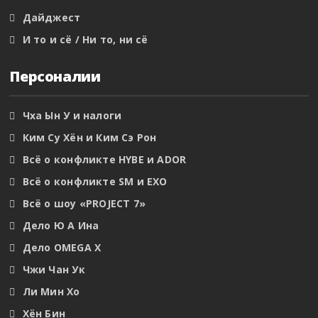
Дайджест
И то и сё / Ни то, ни сё
Персоналии
Чха Ын У и налоги
Ким Су Хён и Ким Сэ Рон
Всё о конфликте HYBE и ADOR
Всё о конфликте SM и EXO
Всё о шоу «PROJECT 7»
Дело Ю А Ина
Дело OMEGA X
Чжи Чан Ук
Ли Мин Хо
Хён Бин