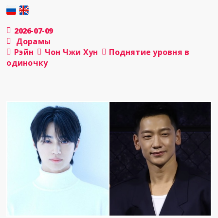
2026-07-09
Дорамы
Рэйн
Чон Чжи Хун
Поднятие уровня в
одиночку