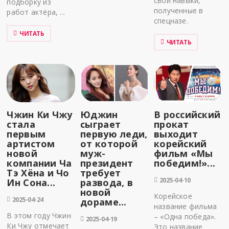
свои навыки,
подборку из
полученные в
работ актёра, ...
спецназе.
ЧИТАТЬ
ЧИТАТЬ
Чжин Ки Чжу
Юджин
В российский
стала
сыграет
прокат
первым
первую леди,
выходит
артистом
от которой
корейский
новой
муж-
фильм «Мы
компании Ча
президент
победим!»...
Тэ Хёна и Чо
требует
2025-04-10
Ин Сона...
развода, в
новой
Корейское
2025-04-24
дораме...
название фильма
В этом году Чжин
– «Одна победа».
2025-04-19
Ки Чжу отмечает
Это название