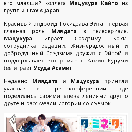
его младший коллега
Мацукура Кайто
из
группы
Travis Japan
.
Красивый андроид Токидзава Эйта - первая
главная роль
Миядатэ
в телесериале.
Мацукура
играет Соэдзиму Коки,
сотрудника редации. Жизнерадостный и
добродушный Соэдзима дружит с Эйтой и
поддерживает его роман с Камио Куруми
(ее играет
Усуда Асами
).
Недавно
Миядатэ
и
Мацукура
приняли
участие в пресс-конференции, где
поделились своими впечатлениями друг о
друге и рассказали истории со съемок.