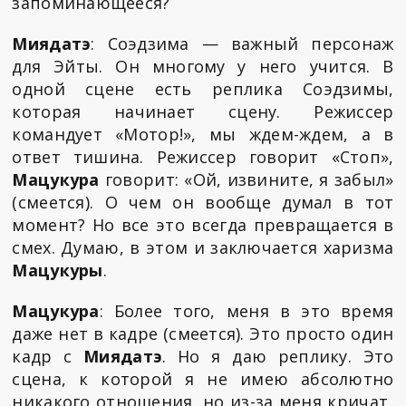
запоминающееся?
Миядатэ
: Соэдзима — важный персонаж
для Эйты. Он многому у него учится. В
одной сцене есть реплика Соэдзимы,
которая начинает сцену. Режиссер
командует «Мотор!», мы ждем-ждем, а в
ответ тишина. Режиссер говорит «Стоп»,
Мацукура
говорит: «Ой, извините, я забыл»
(смеется). О чем он вообще думал в тот
момент? Но все это всегда превращается в
смех. Думаю, в этом и заключается харизма
Мацукуры
.
Мацукура
: Более того, меня в это время
даже нет в кадре (смеется). Это просто один
кадр с
Миядатэ
. Но я даю реплику. Это
сцена, к которой я не имею абсолютно
никакого отношения, но из-за меня кричат ​​