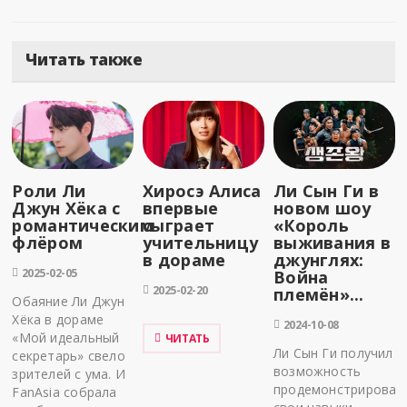
Читать также
Роли Ли
Хиросэ Алиса
Ли Сын Ги в
Джун Хёка с
впервые
новом шоу
романтическим
сыграет
«Король
флёром
учительницу
выживания в
в дораме
джунглях:
2025-02-05
Война
2025-02-20
племён»...
Обаяние Ли Джун
Хёка в дораме
2024-10-08
«Мой идеальный
ЧИТАТЬ
Ли Сын Ги получил
секретарь» свело
возможность
зрителей с ума. И
продемонстрироват
FanAsia собрала