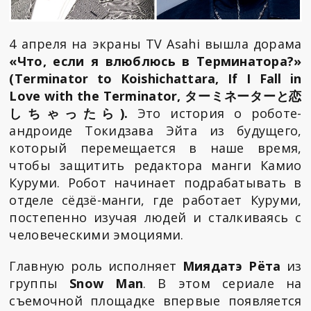
4 апреля на экраны TV Asahi вышла дорама
«Что, если я влюблюсь в Терминатора?»
(Terminator to Koishichattara, If I Fall in
Love with the Terminator, ターミネーターと恋
しちゃったら).
Это история о роботе-
андроиде Токидзава Эйта из будущего,
который перемещается в наше время,
чтобы защитить редактора манги Камио
Куруми. Робот начинает подрабатывать в
отделе сёдзё-манги, где работает Куруми,
постепенно изучая людей и сталкиваясь с
человеческими эмоциями.
Главную роль исполняет
Миядатэ Рёта
из
группы
Snow Man
. В этом сериале на
съемочной площадке впервые появляется