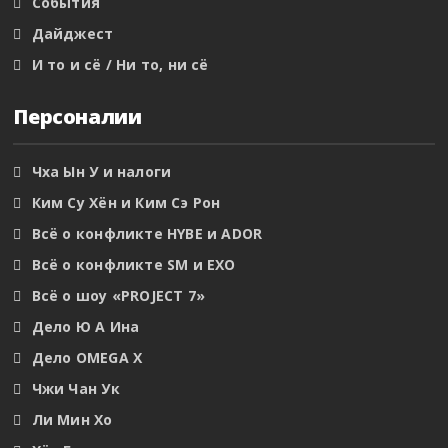
События
Дайджест
И то и сё / Ни то, ни сё
Персоналии
Чха Ын У и налоги
Ким Су Хён и Ким Сэ Рон
Всё о конфликте HYBE и ADOR
Всё о конфликте SM и EXO
Всё о шоу «PROJECT 7»
Дело Ю А Ина
Дело OMEGA X
Чжи Чан Ук
Ли Мин Хо