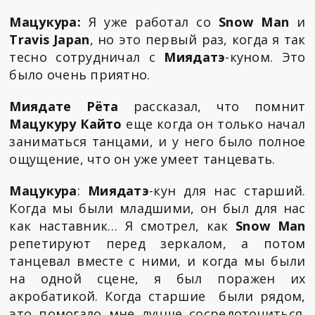
Мацукура:
Я уже работал со
Snow Man
и
Travis Japan
, но это первый раз, когда я так
тесно сотрудничал с
Миядатэ
-куном. Это
было очень приятно.
Миядате Рёта
рассказал, что помнит
Мацукуру Кайто
еще когда он только начал
заниматься танцами, и у него было полное
ощущение, что он уже умеет танцевать.
Мацукура
:
Миядатэ
-кун для нас старший.
Когда мы были младшими, он был для нас
как наставник… Я смотрел, как
Snow Man
репетируют перед зеркалом, а потом
танцевал вместе с ними, и когда мы были
на одной сцене, я был поражен их
акробатикой. Когда старшие были рядом,
это помогало мне лучше сосредоточиться.