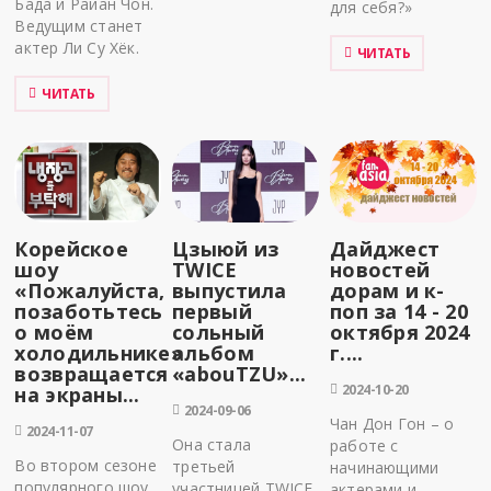
Бада и Райан Чон.
для себя?»
Ведущим станет
актер Ли Су Хёк.
ЧИТАТЬ
ЧИТАТЬ
Корейское
Цзыюй из
Дайджест
шоу
TWICE
новостей
«Пожалуйста,
выпустила
дорам и к-
позаботьтесь
первый
поп за 14 - 20
о моём
сольный
октября 2024
холодильнике»
альбом
г....
возвращается
«abouTZU»...
2024-10-20
на экраны...
2024-09-06
Чан Дон Гон – о
2024-11-07
Она стала
работе с
Во втором сезоне
третьей
начинающими
популярного шоу
участницей TWICE
актерами и