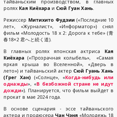
тайваньским производством, в главных
ролях
Кая Киёхара
и
Сюй Гуан Хань
.
Режиссер
Митихито Фудзии
(«Последние 10
лет», «Журналист», «Информатор») снял
фильм «Молодость 18 x 2: Дорога к тебе» (青
春18×2 君へと続く道).
В главных ролях японская актриса
Кая
Киёхара
(«Прозрачная колыбель», «Самая
яркая крыша во Вселенной», «Дверь в
лето») и тайваньский актер
Сюй Гуань Хань
(Грег Хан)
(«Солнце», «
Когда-нибудь или
однажды
», «
В безбожной стране не идут
дожди
»). Планируется, что фильм выйдет в
прокат в мае 2024 года.
В основе сценария - эссе тайваньского
актера и продюсера
Чан Чэня
«Молодежь 18