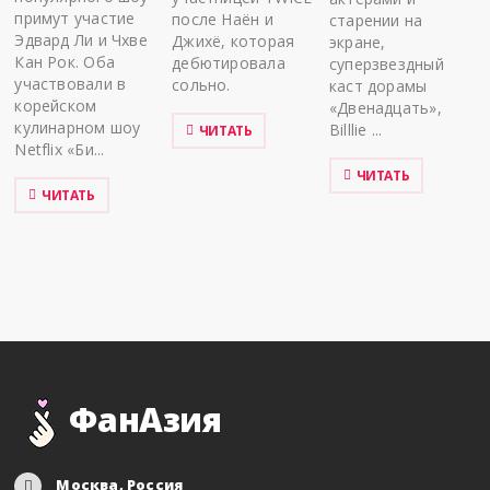
примут участие
после Наён и
старении на
Эдвард Ли и Чхве
Джихё, которая
экране,
Кан Рок. Оба
дебютировала
суперзвездный
участвовали в
сольно.
каст дорамы
корейском
«Двенадцать»,
кулинарном шоу
Billlie ...
ЧИТАТЬ
Netflix «Би...
ЧИТАТЬ
ЧИТАТЬ
ФанАзия
Москва, Россия