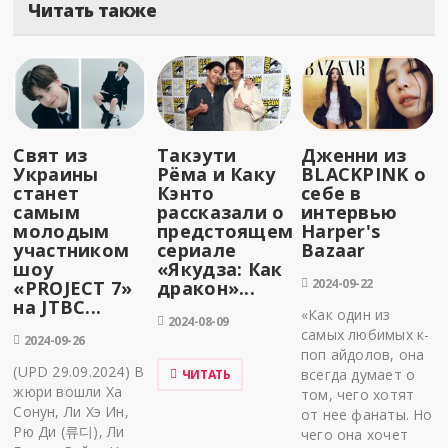
Читать также
Свят из
Такэути
Дженни из
Украины
Рёма и Каку
BLACKPINK о
станет
Кэнто
себе в
самым
рассказали о
интервью
молодым
предстоящем
Harper's
участником
сериале
Bazaar
шоу
«Якудза: Как
2024-09-22
«PROJECT 7»
дракон»...
на JTBC...
«Как один из
2024-08-09
самых любимых к-
2024-09-26
поп айдолов, она
(UPD 29.09.2024) В
всегда думает о
ЧИТАТЬ
жюри вошли Ха
том, чего хотят
Сонун, Ли Хэ Ин,
от нее фанаты. Но
Рю Ди (류디), Ли
чего она хочет