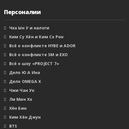
Персоналии
Чха Ын У и налоги
Ким Су Хён и Ким Сэ Рон
Всё о конфликте HYBE и ADOR
Всё о конфликте SM и EXO
Всё о шоу «PROJECT 7»
Дело Ю А Ина
Дело OMEGA X
Чжи Чан Ук
Ли Мин Хо
Хён Бин
Ким Хён Джун
BTS